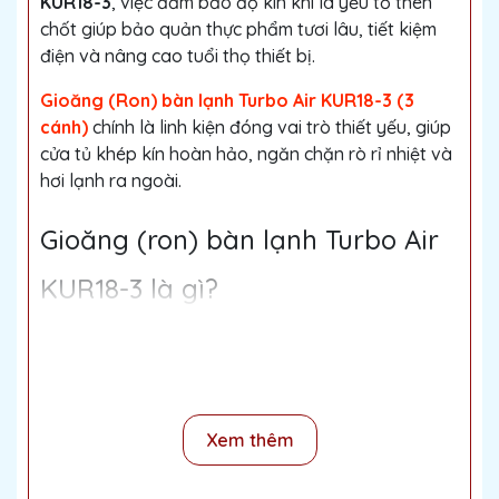
KUR18-3
, việc đảm bảo độ kín khí là yếu tố then
chốt giúp bảo quản thực phẩm tươi lâu, tiết kiệm
điện và nâng cao tuổi thọ thiết bị.
Gioăng (Ron) bàn lạnh Turbo Air KUR18-3 (3
cánh)
chính là linh kiện đóng vai trò thiết yếu, giúp
cửa tủ khép kín hoàn hảo, ngăn chặn rò rỉ nhiệt và
hơi lạnh ra ngoài.
Gioăng (ron) bàn lạnh Turbo Air
KUR18-3 là gì?
Gioăng ( ron) bàn lạnh Turbo Air KUR18-3
(còn
gọi là ron cao su) là dải cao su đàn hồi được gắn
bao quanh viền cửa của tủ bàn mát 3 cánh KUR18-
3. Nó giúp cửa tủ đóng kín tuyệt đối, không để hơi
lạnh thoát ra ngoài và ngăn không khí nóng, ẩm
Xem thêm
xâm nhập vào bên trong.