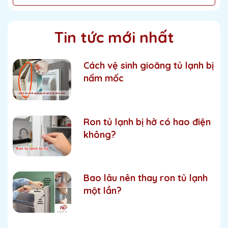
Với thiết kế chuẩn theo khuôn ron nguyên bản của
Turbo Air, sản phẩm có độ vừa vặn cao, đảm bảo
lắp đặt dễ dàng – hoạt động hiệu quả mà không
Tin tức mới nhất
cần chỉnh sửa cấu trúc khung cửa.
Cách vệ sinh gioăng tủ lạnh bị
nấm mốc
Ron tủ lạnh bị hở có hao điện
không?
Bao lâu nên thay ron tủ lạnh
một lần?
Đặc điểm nổi bật của Gioăng