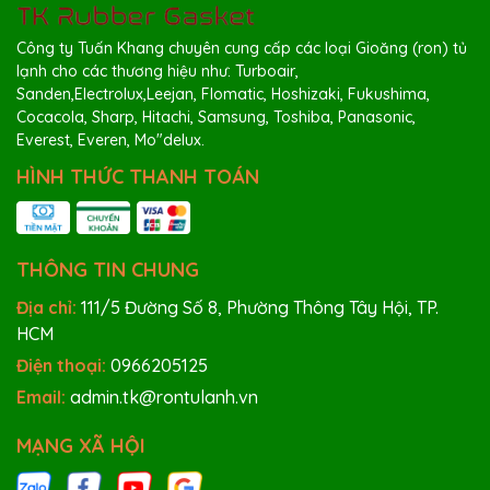
- Bị nứt gãy, co rút hoặc mất độ đàn hồi
- Cửa tủ không còn khép kín, gây hở lạnh
Công ty Tuấn Khang chuyên cung cấp các loại Gioăng (ron) tủ
lạnh cho các thương hiệu như: Turboair,
- Tăng tiêu thụ điện do máy nén hoạt động liên tục
Sanden,Electrolux,Leejan, Flomatic, Hoshizaki, Fukushima,
Cocacola, Sharp, Hitachi, Samsung, Toshiba, Panasonic,
- Xuất hiện nước đọng, nấm mốc quanh mép cửa
Everest, Everen, Mo"delux.
Nếu gặp các dấu hiệu trên, bạn nên
thay thế ron
HÌNH THỨC THANH TOÁN
bàn lạnh Turbo Air KUR18-3
để đảm bảo hiệu suất
vận hành của thiết bị.
THÔNG TIN CHUNG
Địa chỉ:
111/5 Đường Số 8, Phường Thông Tây Hội, TP.
HCM
Điện thoại:
0966205125
Email:
admin.tk@rontulanh.vn
MẠNG XÃ HỘI