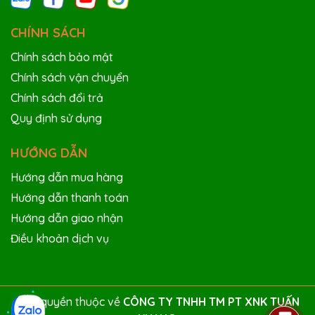
CHÍNH SÁCH
Chính sách bảo mật
Lợi ích khi thay Gioăng (Ron)
Chính sách vận chuyển
Chính sách đổi trả
bàn lạnh Turbo Air KUR18-3 đúng
Quy định sử dụng
lúc:
HƯỚNG DẪN
- Tăng hiệu suất làm lạnh
Hướng dẫn mua hàng
- Tiết kiệm điện năng
Hướng dẫn thanh toán
Hướng dẫn giao nhận
- Bảo quản thực phẩm tốt hơn, tránh ôi thiu
Điều khoản dịch vụ
- Giảm áp lực cho máy nén – tăng tuổi thọ thiết bị
- Ngăn mùi ẩm, ngưng tụ nước và vi khuẩn phát
triển
Bản quyền thuộc về
CÔNG TY TNHH TM PT XNK TUẤN