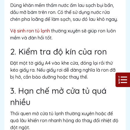
Dùng khăn mềm thấm nước ấm lau sạch bụi bẩn,
dầu mỡ bám trên ron. Có thể sử dụng nước rửa
chén pha loãng để làm sạch, sau đó lau khô ngay.
Vệ sinh ron tủ lạnh
thường xuyên sẽ giúp ron luôn
mềm và đàn hồi tốt.
2. Kiểm tra độ kín của ron
Đặt một tờ giấy A4 vào khe cửa, đóng lại rồi thử
kéo giấy ra. Nếu giấy rơi dễ dàng nghĩa là ron đã
bị hở, cần bảo dưỡng hoặc thay thế.
3. Hạn chế mở cửa tủ quá
nhiều
Thói quen mở cửa tủ lạnh thường xuyên hoặc để
quá lâu khiến ron nhanh hỏng do thay đổi nhiệt độ
đột ngột.