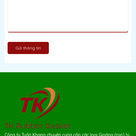
Gửi thông tin
Công ty Tuấn Khang chuyên cung cấp các loại Gioăng (ron) tủ