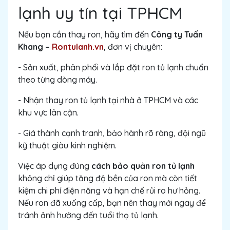
lạnh uy tín tại TPHCM
Nếu bạn cần thay ron, hãy tìm đến
Công ty Tuấn
Khang –
Rontulanh.vn
, đơn vị chuyên:
- Sản xuất, phân phối và lắp đặt ron tủ lạnh chuẩn
theo từng dòng máy.
- Nhận thay ron tủ lạnh tại nhà ở TPHCM và các
khu vực lân cận.
- Giá thành cạnh tranh, bảo hành rõ ràng, đội ngũ
kỹ thuật giàu kinh nghiệm.
Việc áp dụng đúng
cách bảo quản ron tủ lạnh
không chỉ giúp tăng độ bền của ron mà còn tiết
kiệm chi phí điện năng và hạn chế rủi ro hư hỏng.
Nếu ron đã xuống cấp, bạn nên thay mới ngay để
tránh ảnh hưởng đến tuổi thọ tủ lạnh.