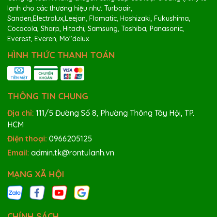
lạnh cho các thương hiệu như: Turboair,
Sanden,Electrolux,Leejan, Flomatic, Hoshizaki, Fukushima,
Cocacola, Sharp, Hitachi, Samsung, Toshiba, Panasonic,
Everest, Everen, Mo"delux.
HÌNH THỨC THANH TOÁN
THÔNG TIN CHUNG
Địa chỉ:
111/5 Đường Số 8, Phường Thông Tây Hội, TP.
HCM
Điện thoại:
0966205125
Email:
admin.tk@rontulanh.vn
MẠNG XÃ HỘI
CHÍNH SÁCH