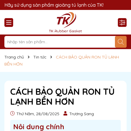
TK Rubber Gasket xin chào!
Hãy sử dụng sản phẩm gioăng tủ lạnh của TK!
Trang chủ
Tin tức
CÁCH BẢO QUẢN RON TỦ LẠNH
BỀN HƠN
CÁCH BẢO QUẢN RON TỦ
LẠNH BỀN HƠN
Thứ Năm, 28/08/2025
Trương Sang
Nôi dung chính