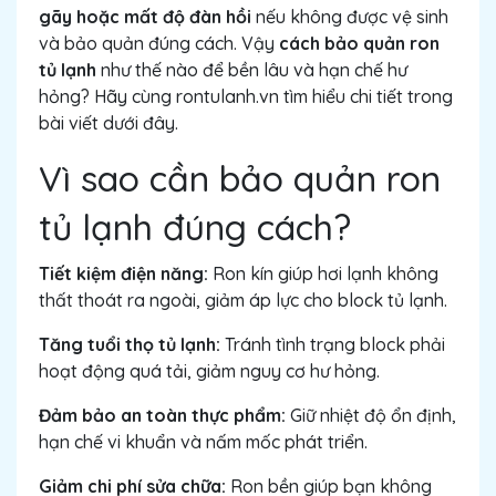
gãy hoặc mất độ đàn hồi
nếu không được vệ sinh
và bảo quản đúng cách. Vậy
cách bảo quản ron
tủ lạnh
như thế nào để bền lâu và hạn chế hư
hỏng? Hãy cùng rontulanh.vn tìm hiểu chi tiết trong
bài viết dưới đây.
Vì sao cần bảo quản ron
tủ lạnh đúng cách?
Tiết kiệm điện năng:
Ron kín giúp hơi lạnh không
thất thoát ra ngoài, giảm áp lực cho block tủ lạnh.
Tăng tuổi thọ tủ lạnh:
Tránh tình trạng block phải
hoạt động quá tải, giảm nguy cơ hư hỏng.
Đảm bảo an toàn thực phẩm:
Giữ nhiệt độ ổn định,
hạn chế vi khuẩn và nấm mốc phát triển.
Giảm chi phí sửa chữa:
Ron bền giúp bạn không