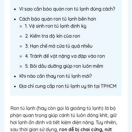
Vì sao cần bảo quản ron tủ lạnh đúng cách?
Cách bảo quản ron tủ lạnh bền hơn
1. Vệ sinh ron tủ lạnh định kỳ
2. Kiểm tra độ kín của ron
3. Hạn chế mở cửa tủ quá nhiều
4. Tránh để vật nặng va đập vào ron
5. Bôi dầu dưỡng giúp ron luôn mềm
Khi nào cần thay ron tủ lạnh mới?
Địa chỉ cung cấp ron tủ lạnh uy tín tại TPHCM
Ron tủ lạnh (hay còn gọi là gioăng tủ lạnh) là bộ
phận quan trọng giúp cánh tủ luôn đóng khít, giữ
hơi lạnh ổn định và tiết kiệm điện năng. Tuy nhiên,
sau thời gian sử dụng,
ron dễ bị chai cứng, nứt