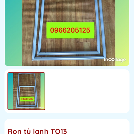
Ron tủ lạnh TO13