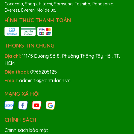
Cocacola, Sharp, Hitachi, Samsung, Toshiba, Panasonic,
Everest, Everen, Mo"delux.
HÌNH THỨC THANH TOÁN
THÔNG TIN CHUNG
Địa chỉ:
111/5 Đường Số 8, Phường Thông Tây Hội, TP.
HCM
Điện thoại:
0966205125
Email:
admin.tk@rontulanh.vn
MẠNG XÃ HỘI
CHÍNH SÁCH
Chính sách bảo mật